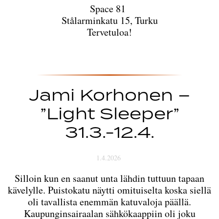
Space 81
Stålarminkatu 15, Turku
Tervetuloa!
Jami Korhonen –
”Light Sleeper”
31.3.-12.4.
1.4.2026
Silloin kun en saanut unta lähdin tuttuun tapaan
kävelylle. Puistokatu näytti omituiselta koska siellä
oli tavallista enemmän katuvaloja päällä.
Kaupunginsairaalan sähkökaappiin oli joku