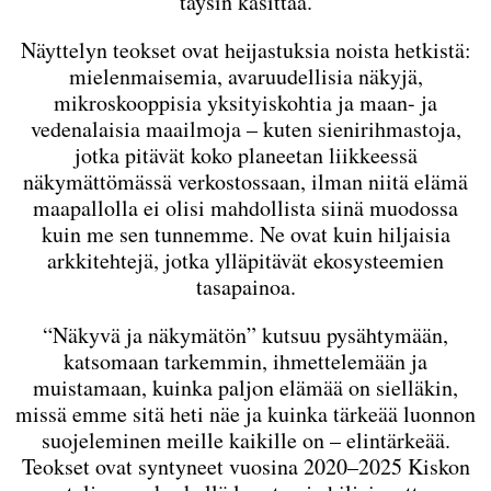
täysin käsittää.
Näyttelyn teokset ovat heijastuksia noista hetkistä:
mielenmaisemia, avaruudellisia näkyjä,
mikroskooppisia yksityiskohtia ja maan- ja
vedenalaisia maailmoja – kuten sienirihmastoja,
jotka pitävät koko planeetan liikkeessä
näkymättömässä verkostossaan, ilman niitä elämä
maapallolla ei olisi mahdollista siinä muodossa
kuin me sen tunnemme. Ne ovat kuin hiljaisia
arkkitehtejä, jotka ylläpitävät ekosysteemien
tasapainoa.
“Näkyvä ja näkymätön” kutsuu pysähtymään,
katsomaan tarkemmin, ihmettelemään ja
muistamaan, kuinka paljon elämää on sielläkin,
missä emme sitä heti näe ja kuinka tärkeää luonnon
suojeleminen meille kaikille on – elintärkeää.
Teokset ovat syntyneet vuosina 2020–2025 Kiskon