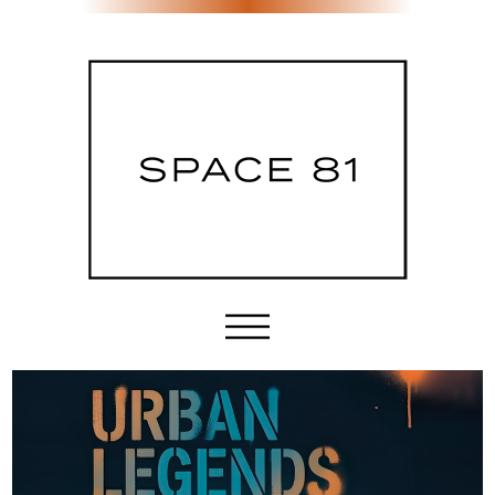
Etusivu
Tila & palvelut
Sijainti