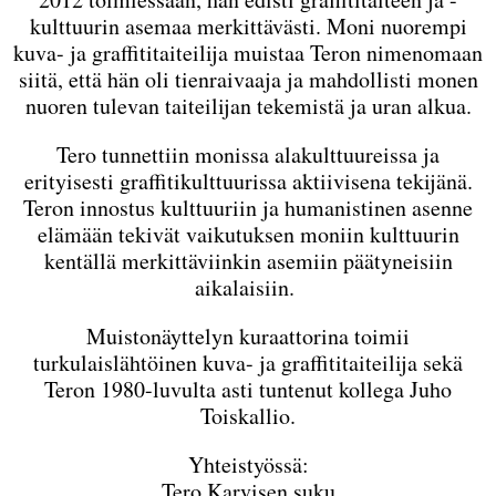
kulttuurin asemaa merkittävästi. Moni nuorempi
kuva- ja graffititaiteilija muistaa Teron nimenomaan
siitä, että hän oli tienraivaaja ja mahdollisti monen
nuoren tulevan taiteilijan tekemistä ja uran alkua.
Tero tunnettiin monissa alakulttuureissa ja
erityisesti graffitikulttuurissa aktiivisena tekijänä.
Teron innostus kulttuuriin ja humanistinen asenne
elämään tekivät vaikutuksen moniin kulttuurin
kentällä merkittäviinkin asemiin päätyneisiin
aikalaisiin.
Muistonäyttelyn kuraattorina toimii
turkulaislähtöinen kuva- ja graffititaiteilija sekä
Teron 1980-luvulta asti tuntenut kollega Juho
Toiskallio.
Yhteistyössä:
Tero Karvisen suku