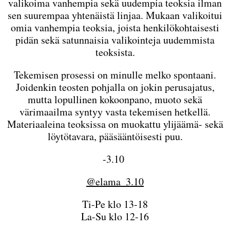
valikoima vanhempia sekä uudempia teoksia ilman
sen suurempaa yhtenäistä linjaa. Mukaan valikoitui
omia vanhempia teoksia, joista henkilökohtaisesti
pidän sekä satunnaisia valikointeja uudemmista
teoksista.
Tekemisen prosessi on minulle melko spontaani.
Joidenkin teosten pohjalla on jokin perusajatus,
mutta lopullinen kokoonpano, muoto sekä
värimaailma syntyy vasta tekemisen hetkellä.
Materiaaleina teoksissa on muokattu ylijäämä- sekä
löytötavara, pääsääntöisesti puu.
-3.10
@elama_3.10
Ti-Pe klo 13-18
La-Su klo 12-16