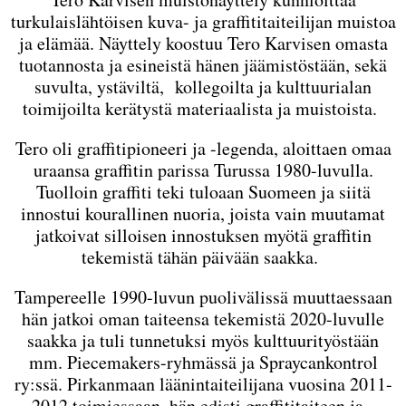
turkulaislähtöisen kuva- ja graffititaiteilijan muistoa
ja elämää. Näyttely koostuu Tero Karvisen omasta
tuotannosta ja esineistä hänen jäämistöstään, sekä
suvulta, ystäviltä, kollegoilta ja kulttuurialan
toimijoilta kerätystä materiaalista ja muistoista.
Tero oli graffitipioneeri ja -legenda, aloittaen omaa
uraansa graffitin parissa Turussa 1980-luvulla.
Tuolloin graffiti teki tuloaan Suomeen ja siitä
innostui kourallinen nuoria, joista vain muutamat
jatkoivat silloisen innostuksen myötä graffitin
tekemistä tähän päivään saakka.
Tampereelle 1990-luvun puolivälissä muuttaessaan
hän jatkoi oman taiteensa tekemistä 2020-luvulle
saakka ja tuli tunnetuksi myös kulttuurityöstään
mm. Piecemakers-ryhmässä ja Spraycankontrol
ry:ssä. Pirkanmaan läänintaiteilijana vuosina 2011-
2012 toimiessaan, hän edisti graffititaiteen ja -