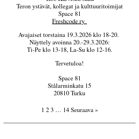
Teron ystävät, kollegat ja kulttuuritoimijat
Space 81
Freshcode ry
Avajaiset torstaina 19.3.2026 klo 18-20.
Näyttely avoinna 20.-29.3.2026:
Ti-Pe klo 13-18, La-Su klo 12-16.
Tervetuloa!
Space 81
Stålarminkatu 15
20810 Turku
1
2
3
…
14
Seuraava »