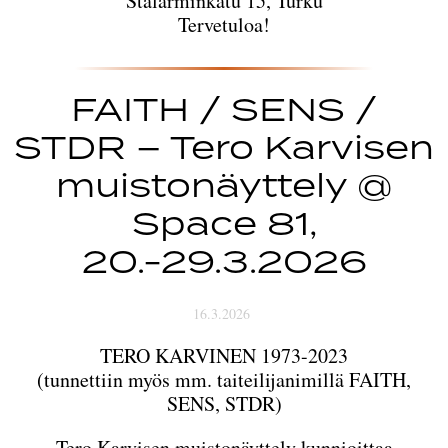
Stålarminkatu 15, Turku
Tervetuloa!
FAITH / SENS /
STDR – Tero Karvisen
muistonäyttely @
Space 81,
20.-29.3.2026
16.3.2026
TERO KARVINEN 1973-2023
(tunnettiin myös mm. taiteilijanimillä FAITH,
SENS, STDR)
Tero Karvisen muistonäyttely kunnioittaa