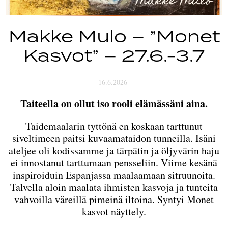
Makke Mulo – ”Monet
Kasvot” – 27.6.-3.7
16.6.2026
Taiteella on ollut iso rooli elämässäni aina.
Taidemaalarin tyttönä en koskaan tarttunut
siveltimeen paitsi kuvaamataidon tunneilla. Isäni
ateljee oli kodissamme ja tärpätin ja öljyvärin haju
ei innostanut tarttumaan pensseliin. Viime kesänä
inspiroiduin Espanjassa maalaamaan sitruunoita.
Talvella aloin maalata ihmisten kasvoja ja tunteita
vahvoilla väreillä pimeinä iltoina. Syntyi Monet
kasvot näyttely.