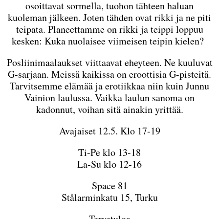
osoittavat sormella, tuohon tähteen haluan
kuoleman jälkeen. Joten tähden ovat rikki ja ne piti
teipata. Planeettamme on rikki ja teippi loppuu
kesken: Kuka nuolaisee viimeisen teipin kielen?
Posliinimaalaukset viittaavat eheyteen. Ne kuuluvat
G-sarjaan. Meissä kaikissa on eroottisia G-pisteitä.
Tarvitsemme elämää ja erotiikkaa niin kuin Junnu
Vainion laulussa. Vaikka laulun sanoma on
kadonnut, voihan sitä ainakin yrittää.
Avajaiset 12.5. Klo 17-19
Ti-Pe klo 13-18
La-Su klo 12-16
Space 81
Stålarminkatu 15, Turku
Tervetuloa