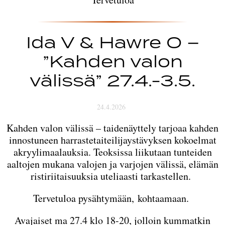
Ida V & Hawre O –
”Kahden valon
välissä” 27.4.-3.5.
24.4.2026
Kahden valon välissä – taidenäyttely tarjoaa kahden
innostuneen harrastetaiteilijaystävyksen kokoelmat
akryylimaalauksia. Teoksissa liikutaan tunteiden
aaltojen mukana valojen ja varjojen välissä, elämän
ristiriitaisuuksia uteliaasti tarkastellen.
Tervetuloa pysähtymään, kohtaamaan.
Avajaiset ma 27.4 klo 18-20, jolloin kummatkin