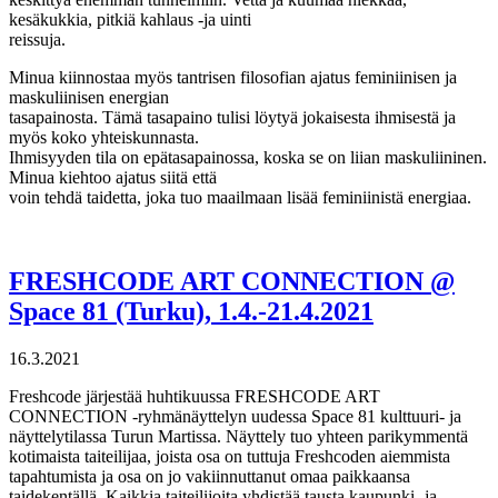
kesäkukkia, pitkiä kahlaus -ja uinti
reissuja.
Minua kiinnostaa myös tantrisen filosofian ajatus feminiinisen ja
maskuliinisen energian
tasapainosta. Tämä tasapaino tulisi löytyä jokaisesta ihmisestä ja
myös koko yhteiskunnasta.
Ihmisyyden tila on epätasapainossa, koska se on liian maskuliininen.
Minua kiehtoo ajatus siitä että
voin tehdä taidetta, joka tuo maailmaan lisää feminiinistä energiaa.
FRESHCODE ART CONNECTION @
Space 81 (Turku), 1.4.-21.4.2021
16.3.2021
Freshcode järjestää huhtikuussa FRESHCODE ART
CONNECTION -ryhmänäyttelyn uudessa Space 81 kulttuuri- ja
näyttelytilassa Turun Martissa. Näyttely tuo yhteen parikymmentä
kotimaista taiteilijaa, joista osa on tuttuja Freshcoden aiemmista
tapahtumista ja osa on jo vakiinnuttanut omaa paikkaansa
taidekentällä. Kaikkia taiteilijoita yhdistää tausta kaupunki- ja