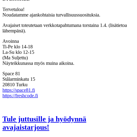
Tervetuloa!
Noudatamme ajankohtaisia turvallisuussuosituksia.
Avajaiset toteutetaan verkkotapahtumana torstaina 1.4. (lisätietoa
lähempänä).
Avoinna
Ti-Pe klo 14-18
La-Su klo 12-15
(Ma Suljettu)
Näyteikkunassa myös muina aikoina.
Space 81
Stålarminkatu 15
20810 Turku
https://space81.fi
https://freshcode.fi
Tule juttusille ja hyödynnä
avajaistarjous!