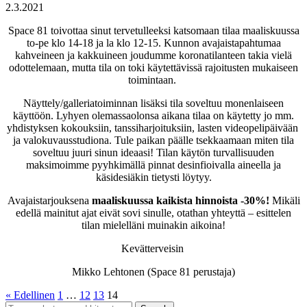
2.3.2021
Space 81 toivottaa sinut tervetulleeksi katsomaan tilaa maaliskuussa
to-pe klo 14-18 ja la klo 12-15. Kunnon avajaistapahtumaa
kahveineen ja kakkuineen joudumme koronatilanteen takia vielä
odottelemaan, mutta tila on toki käytettävissä rajoitusten mukaiseen
toimintaan.
Näyttely/galleriatoiminnan lisäksi tila soveltuu monenlaiseen
käyttöön. Lyhyen olemassaolonsa aikana tilaa on käytetty jo mm.
yhdistyksen kokouksiin, tanssiharjoituksiin, lasten videopelipäivään
ja valokuvausstudiona. Tule paikan päälle tsekkaamaan miten tila
soveltuu juuri sinun ideaasi! Tilan käytön turvallisuuden
maksimoimme pyyhkimällä pinnat desinfioivalla aineella ja
käsidesiäkin tietysti löytyy.
Avajaistarjouksena
maaliskuussa kaikista hinnoista -30%!
Mikäli
edellä mainitut ajat eivät sovi sinulle, otathan yhteyttä – esittelen
tilan mielelläni muinakin aikoina!
Kevätterveisin
Mikko Lehtonen (Space 81 perustaja)
« Edellinen
1
…
12
13
14