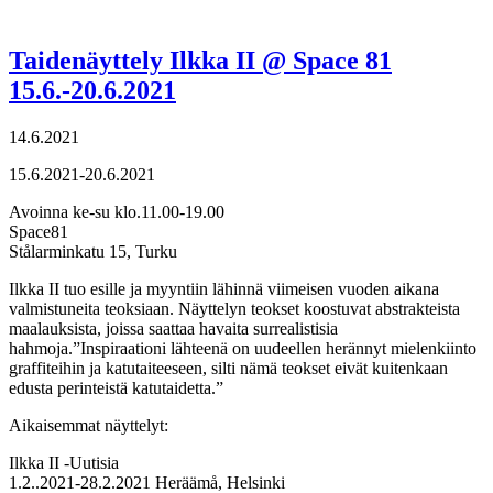
Taidenäyttely Ilkka II @ Space 81
15.6.-20.6.2021
14.6.2021
15.6.2021-20.6.2021
Avoinna ke-su klo.11.00-19.00
Space81
Stålarminkatu 15, Turku
Ilkka II tuo esille ja myyntiin lähinnä viimeisen vuoden aikana
valmistuneita teoksiaan. Näyttelyn teokset koostuvat abstrakteista
maalauksista, joissa saattaa havaita surrealistisia
hahmoja.”Inspiraationi lähteenä on uudeellen herännyt mielenkiinto
graffiteihin ja katutaiteeseen, silti nämä teokset eivät kuitenkaan
edusta perinteistä katutaidetta.”
Aikaisemmat näyttelyt:
Ilkka II -Uutisia
1.2..2021-28.2.2021 Heräämå, Helsinki