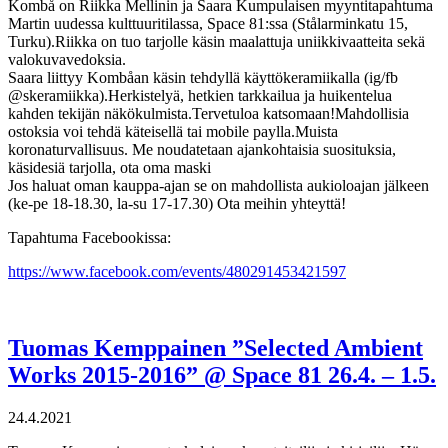
Kombå on Riikka Mellinin ja Saara Kumpulaisen myyntitapahtuma
Martin uudessa kulttuuritilassa, Space 81:ssa (Stålarminkatu 15,
Turku).Riikka on tuo tarjolle käsin maalattuja uniikkivaatteita sekä
valokuvavedoksia.
Saara liittyy Kombåan käsin tehdyllä käyttökeramiikalla (ig/fb
@skeramiikka).Herkistelyä, hetkien tarkkailua ja huikentelua
kahden tekijän näkökulmista.Tervetuloa katsomaan!Mahdollisia
ostoksia voi tehdä käteisellä tai mobile paylla.Muista
koronaturvallisuus. Me noudatetaan ajankohtaisia suosituksia,
käsidesiä tarjolla, ota oma maski
Jos haluat oman kauppa-ajan se on mahdollista aukioloajan jälkeen
(ke-pe 18-18.30, la-su 17-17.30) Ota meihin yhteyttä!
Tapahtuma Facebookissa:
https://www.facebook.com/events/480291453421597
Tuomas Kemppainen ”Selected Ambient
Works 2015-2016” @ Space 81 26.4. – 1.5.
24.4.2021