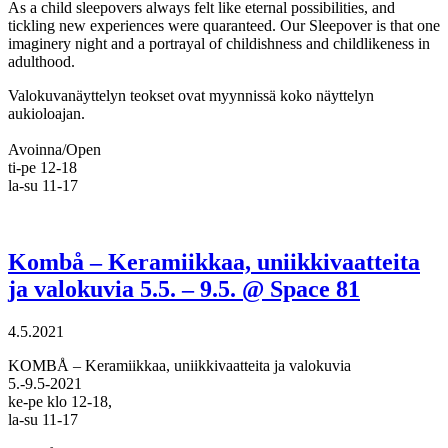
As a child sleepovers always felt like eternal possibilities, and
tickling new experiences were quaranteed. Our Sleepover is that one
imaginery night and a portrayal of childishness and childlikeness in
adulthood.
Valokuvanäyttelyn teokset ovat myynnissä koko näyttelyn
aukioloajan.
Avoinna/Open
ti-pe 12-18
la-su 11-17
Kombå – Keramiikkaa, uniikkivaatteita
ja valokuvia 5.5. – 9.5. @ Space 81
4.5.2021
KOMBÅ – Keramiikkaa, uniikkivaatteita ja valokuvia
5.-9.5-2021
ke-pe klo 12-18,
la-su 11-17