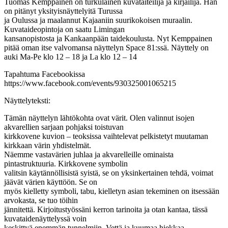
Tuomas Kemppainen on turkulainen kuvataiteilija ja kirjailija. Hän
on pitänyt yksityisnäyttelyitä Turussa
ja Oulussa ja maalannut Kajaaniin suurikokoisen muraalin.
Kuvataideopintoja on saatu Limingan
kansanopistosta ja Kankaanpään taidekoulusta. Nyt Kemppainen
pitää oman itse valvomansa näyttelyn Space 81:ssä. Näyttely on
auki Ma-Pe klo 12 – 18 ja La klo 12 – 14
Tapahtuma Facebookissa
https://www.facebook.com/events/930325001065215
Näyttelyteksti:
Tämän näyttelyn lähtökohta ovat värit. Olen valinnut isojen
akvarellien sarjaan pohjaksi toistuvan
kirkkovene kuvion – teoksissa vaihtelevat pelkistetyt muutaman
kirkkaan värin yhdistelmät.
Näemme vastavärien juhlaa ja akvarelleille ominaista
pintastruktuuria. Kirkkovene symbolin
valitsin käytännöllisistä syistä, se on yksinkertainen tehdä, voimat
jäävät värien käyttöön. Se on
myös kielletty symboli, tabu, kielletyn asian tekeminen on itsessään
arvokasta, se tuo töihin
jännitettä. Kirjoitustyössäni kerron tarinoita ja otan kantaa, tässä
kuvataidenäyttelyssä voin
keskittyä enemmän tunnelmiin. Vettä ja kuumaa hiekkaa,