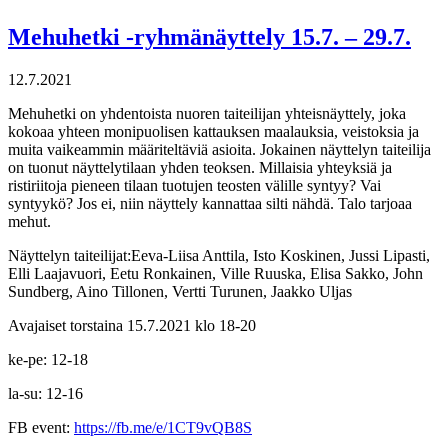
Mehuhetki -ryhmänäyttely 15.7. – 29.7.
12.7.2021
Mehuhetki on yhdentoista nuoren taiteilijan yhteisnäyttely, joka
kokoaa yhteen monipuolisen kattauksen maalauksia, veistoksia ja
muita vaikeammin määriteltäviä asioita. Jokainen näyttelyn taiteilija
on tuonut näyttelytilaan yhden teoksen. Millaisia yhteyksiä ja
ristiriitoja pieneen tilaan tuotujen teosten välille syntyy? Vai
syntyykö? Jos ei, niin näyttely kannattaa silti nähdä. Talo tarjoaa
mehut.
Näyttelyn taiteilijat:Eeva-Liisa Anttila, Isto Koskinen, Jussi Lipasti,
Elli Laajavuori, Eetu Ronkainen, Ville Ruuska, Elisa Sakko, John
Sundberg, Aino Tillonen, Vertti Turunen, Jaakko Uljas
Avajaiset torstaina 15.7.2021 klo 18-20
ke-pe: 12-18
la-su: 12-16
FB event:
https://fb.me/e/1CT9vQB8S