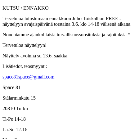
KUTSU / ENNAKKO
Tervetuloa tutustumaan ennakkoon Juho Toiskallion FREE -
näyttelyyn avajaispäivänä torstaina 3.6. klo 14-18 välisenä aikana.
Noudatamme ajankohtaisia turvallisuussuosituksia ja rajoituksia.*
Tervetuloa näyttelyyn!️
Näyttely avoinna su 13.6. saakka.
Lisätiedot, teosmyynti:
space81space@gmail.com
Space 81
Stålarminkatu 15
20810 Turku
Ti-Pe 14-18
La-Su 12-16