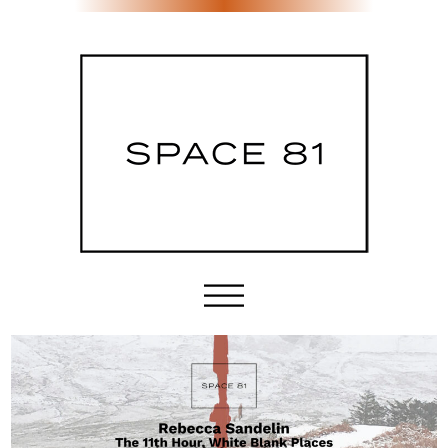
Etusivu
Tila & palvelut
Sijainti