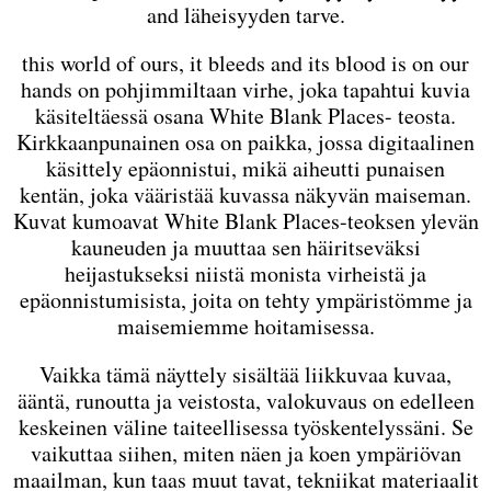
and läheisyyden tarve.
this world of ours, it bleeds and its blood is on our
hands on pohjimmiltaan virhe, joka tapahtui kuvia
käsiteltäessä osana White Blank Places- teosta.
Kirkkaanpunainen osa on paikka, jossa digitaalinen
käsittely epäonnistui, mikä aiheutti punaisen
kentän, joka vääristää kuvassa näkyvän maiseman.
Kuvat kumoavat White Blank Places-teoksen ylevän
kauneuden ja muuttaa sen häiritseväksi
heijastukseksi niistä monista virheistä ja
epäonnistumisista, joita on tehty ympäristömme ja
maisemiemme hoitamisessa.
Vaikka tämä näyttely sisältää liikkuvaa kuvaa,
ääntä, runoutta ja veistosta, valokuvaus on edelleen
keskeinen väline taiteellisessa työskentelyssäni. Se
vaikuttaa siihen, miten näen ja koen ympäriövan
maailman, kun taas muut tavat, tekniikat materiaalit