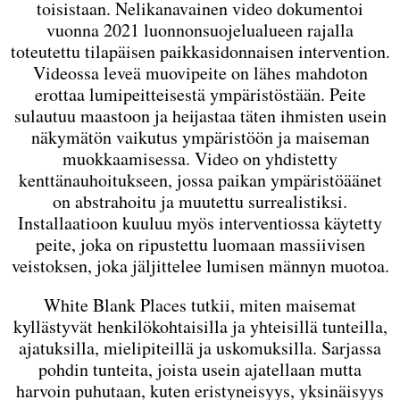
toisistaan. Nelikanavainen video dokumentoi
vuonna 2021 luonnonsuojelualueen rajalla
toteutettu tilapäisen paikkasidonnaisen intervention.
Videossa leveä muovipeite on lähes mahdoton
erottaa lumipeitteisestä ympäristöstään. Peite
sulautuu maastoon ja heijastaa täten ihmisten usein
näkymätön vaikutus ympäristöön ja maiseman
muokkaamisessa. Video on yhdistetty
kenttänauhoitukseen, jossa paikan ympäristöäänet
on abstrahoitu ja muutettu surrealistiksi.
Installaatioon kuuluu myös interventiossa käytetty
peite, joka on ripustettu luomaan massiivisen
veistoksen, joka jäljittelee lumisen männyn muotoa.
White Blank Places tutkii, miten maisemat
kyllästyvät henkilökohtaisilla ja yhteisillä tunteilla,
ajatuksilla, mielipiteillä ja uskomuksilla. Sarjassa
pohdin tunteita, joista usein ajatellaan mutta
harvoin puhutaan, kuten eristyneisyys, yksinäisyys