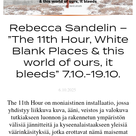
Tapahtumat
Yhteys
Rebecca Sandelin –
”The 11th Hour, White
Blank Places & this
world of ours, it
bleeds” 7.10.-19.10.
6.10.2025
The 11th Hour on moniaistinen installaatio, jossa
yhdistyy liikkuva kuva, ääni, veistos ja valokuva
tutkiakseen luonnon ja rakennetun ympäristön
välisiä jännitteitä ja kyseenalaistaakseen yleisiä
väärinkäsityksiä, jotka erottavat nämä maisemat