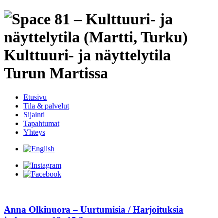
Etusivu
Tila & palvelut
Sijainti
Tapahtumat
Yhteys
Anna Olkinuora – Uurtumisia / Harjoituksia