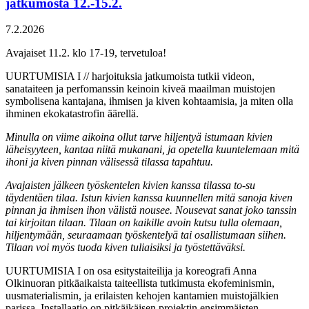
jatkumosta 12.-15.2.
7.2.2026
Avajaiset 11.2. klo 17-19, tervetuloa!
UURTUMISIA I // harjoituksia jatkumoista tutkii videon,
sanataiteen ja perfomanssin keinoin kiveä maailman muistojen
symbolisena kantajana, ihmisen ja kiven kohtaamisia, ja miten olla
ihminen ekokatastrofin äärellä.
Minulla on viime aikoina ollut tarve hiljentyä istumaan kivien
läheisyyteen, kantaa niitä mukanani, ja opetella kuuntelemaan mitä
ihoni ja kiven pinnan välisessä tilassa tapahtuu.
Avajaisten jälkeen työskentelen kivien kanssa tilassa to-su
täydentäen tilaa. Istun kivien kanssa kuunnellen mitä sanoja kiven
pinnan ja ihmisen ihon välistä nousee. Nousevat sanat joko tanssin
tai kirjoitan tilaan. Tilaan on kaikille avoin kutsu tulla olemaan,
hiljentymään, seuraamaan työskentelyä tai osallistumaan siihen.
Tilaan voi myös tuoda kiven tuliaisiksi ja työstettäväksi.
UURTUMISIA I on osa esitystaiteilija ja koreografi Anna
Olkinuoran pitkäaikaista taiteellista tutkimusta ekofeminismin,
uusmaterialismin, ja erilaisten kehojen kantamien muistojälkien
parissa. Installaatio on pitkäikäisen projektin ensimmäisten