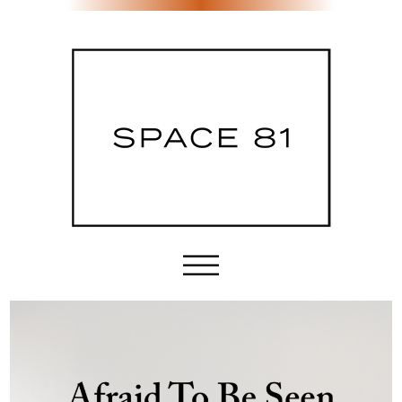
Etusivu
Tila & palvelut
Sijainti