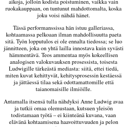
aikoja, jolloin kodista poistuminen, vaikka vain
ruokakauppaan, on tuntunut mahdottomalta, koska
joku voisi nähdä hänet.
Tässä performanssissa hän istuu galleriassa,
kohtaamassa pelkoaan ilman mahdollisuutta paeta
sitä. Työn lopputulos ei ole ennalta tiedossa; se luo
jännitteen, joka on yhtä lailla innostava kuin syvästi
hämmentävä. Teos ammentaa myös kokeellisen
analogisen valokuvauksen prosessista, toisesta
Ludwigille tärkeästä mediasta: siitä, ettei tiedä,
miten kuvat kehittyvät, kehitysprosessin kestäessä
ja jättäessä tilaa sekä odottamattomille että
taianomaisille ilmiöille.
Antamalla itsensä tulla nähdyksi Anne Ludwig avaa
ja tutkii omaa olemustaan, kutsuen yleisön
todistamaan työtä – ei kiinteänä kuvana, vaan
elävänä kohtaamisena haavoittuvuuden ja pelon