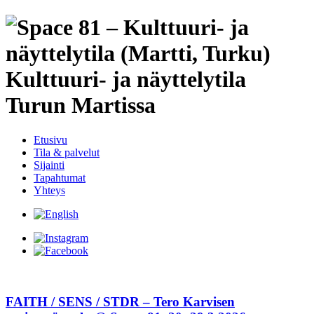
Etusivu
Tila & palvelut
Sijainti
Tapahtumat
Yhteys
FAITH / SENS / STDR – Tero Karvisen