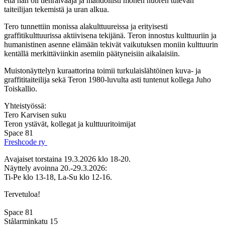
että hän oli tienraivaaja ja mahdollisti monen nuoren tulevan
taiteilijan tekemistä ja uran alkua.
Tero tunnettiin monissa alakulttuureissa ja erityisesti
graffitikulttuurissa aktiivisena tekijänä. Teron innostus kulttuuriin ja
humanistinen asenne elämään tekivät vaikutuksen moniin kulttuurin
kentällä merkittäviinkin asemiin päätyneisiin aikalaisiin.
Muistonäyttelyn kuraattorina toimii turkulaislähtöinen kuva- ja
graffititaiteilija sekä Teron 1980-luvulta asti tuntenut kollega Juho
Toiskallio.
Yhteistyössä:
Tero Karvisen suku
Teron ystävät, kollegat ja kulttuuritoimijat
Space 81
Freshcode ry
Avajaiset torstaina 19.3.2026 klo 18-20.
Näyttely avoinna 20.-29.3.2026:
Ti-Pe klo 13-18, La-Su klo 12-16.
Tervetuloa!
Space 81
Stålarminkatu 15