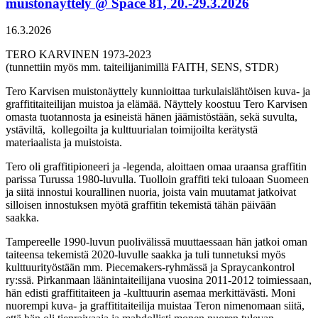
muistonäyttely @ Space 81, 20.-29.3.2026
16.3.2026
TERO KARVINEN 1973-2023
(tunnettiin myös mm. taiteilijanimillä FAITH, SENS, STDR)
Tero Karvisen muistonäyttely kunnioittaa turkulaislähtöisen kuva- ja
graffititaiteilijan muistoa ja elämää. Näyttely koostuu Tero Karvisen
omasta tuotannosta ja esineistä hänen jäämistöstään, sekä suvulta,
ystäviltä, kollegoilta ja kulttuurialan toimijoilta kerätystä
materiaalista ja muistoista.
Tero oli graffitipioneeri ja -legenda, aloittaen omaa uraansa graffitin
parissa Turussa 1980-luvulla. Tuolloin graffiti teki tuloaan Suomeen
ja siitä innostui kourallinen nuoria, joista vain muutamat jatkoivat
silloisen innostuksen myötä graffitin tekemistä tähän päivään
saakka.
Tampereelle 1990-luvun puolivälissä muuttaessaan hän jatkoi oman
taiteensa tekemistä 2020-luvulle saakka ja tuli tunnetuksi myös
kulttuurityöstään mm. Piecemakers-ryhmässä ja Spraycankontrol
ry:ssä. Pirkanmaan läänintaiteilijana vuosina 2011-2012 toimiessaan,
hän edisti graffititaiteen ja -kulttuurin asemaa merkittävästi. Moni
nuorempi kuva- ja graffititaiteilija muistaa Teron nimenomaan siitä,