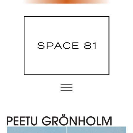
Etusivu
Tila & palvelut
Sijainti