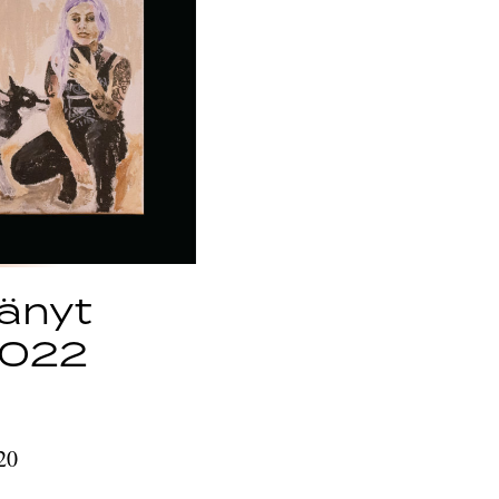
tänyt
.2022
20