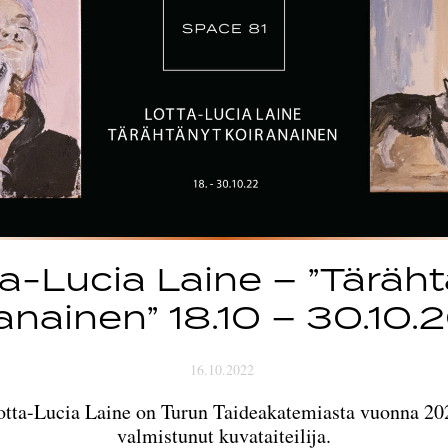
a-Lucia Laine – ”Täräh
anainen” 18.10 – 30.10
16.10.2022
otta-Lucia Laine on Turun Taideakatemiasta vuonna 20
valmistunut kuvataiteilija.