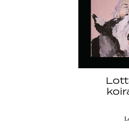
Lott
koir
L