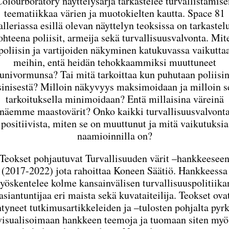
Colourboratory näyttelysarja tarkastelee turvallistamise
teematiikkaa värien ja muotokielten kautta. Space 81
alleriassa esillä olevan näyttelyn teoksissa on tarkastel
ohteena poliisit, armeija sekä turvallisuusvalvonta. Mit
poliisin ja vartijoiden näkyminen katukuvassa vaikutta
meihin, entä heidän tehokkaammiksi muuttuneet
univormunsa? Tai mitä tarkoittaa kun puhutaan poliisi
sinisestä? Milloin näkyvyys maksimoidaan ja milloin s
tarkoituksella minimoidaan? Entä millaisina väreinä
näemme maastovärit? Onko kaikki turvallisuusvalvont
positiivista, miten se on muuttunut ja mitä vaikutuksia
naamioinnilla on?
Teokset pohjautuvat Turvallisuuden värit –hankkeesee
(2017-2022) jota rahoittaa Koneen Säätiö. Hankkeessa
työskentelee kolme kansainvälisen turvallisuuspolitiika
asiantuntijaa eri maista sekä kuvataiteilija. Teokset ova
tyneet tutkimusartikkeleiden ja –tulosten pohjalta pyr
visualisoimaan hankkeen teemoja ja tuomaan siten myö