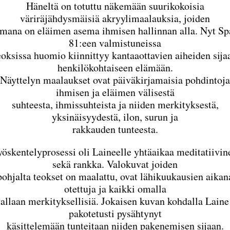
Häneltä on totuttu näkemään suurikokoisia
väriräjähdysmäisiä akryylimaalauksia, joiden
emana on eläimen asema ihmisen hallinnan alla. Nyt Sp
81:een valmistuneissa
eoksissa huomio kiinnittyy kantaaottavien aiheiden sija
henkilökohtaiseen elämään.
Näyttelyn maalaukset ovat päiväkirjamaisia pohdintoja
ihmisen ja eläimen välisestä
suhteesta, ihmissuhteista ja niiden merkityksestä,
yksinäisyydestä, ilon, surun ja
rakkauden tunteesta.
yöskentelyprosessi oli Laineelle yhtäaikaa meditatiivin
sekä rankka. Valokuvat joiden
pohjalta teokset on maalattu, ovat lähikuukausien aikan
otettuja ja kaikki omalla
vallaan merkityksellisiä. Jokaisen kuvan kohdalla Laine
pakotetusti pysähtynyt
käsittelemään tunteitaan niiden pakenemisen sijaan.