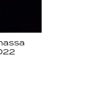
emassa
022