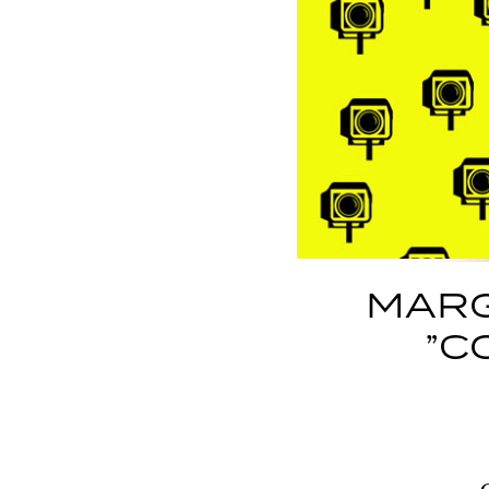
MARG
”C