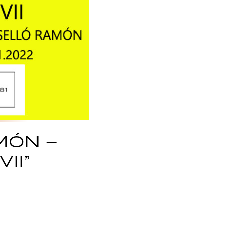
MÓN –
II”