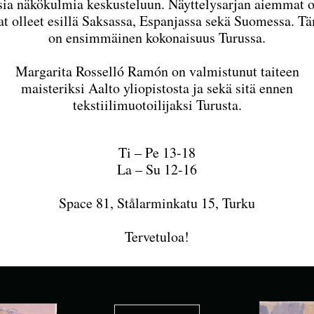
sia näkökulmia keskusteluun. Näyttelysarjan aiemmat o
at olleet esillä Saksassa, Espanjassa sekä Suomessa. T
on ensimmäinen kokonaisuus Turussa.
Margarita Rosselló Ramón on valmistunut taiteen
maisteriksi Aalto yliopistosta ja sekä sitä ennen
tekstiilimuotoilijaksi Turusta.
Ti – Pe 13-18
La – Su 12-16
Space 81, Stålarminkatu 15, Turku
Tervetuloa!