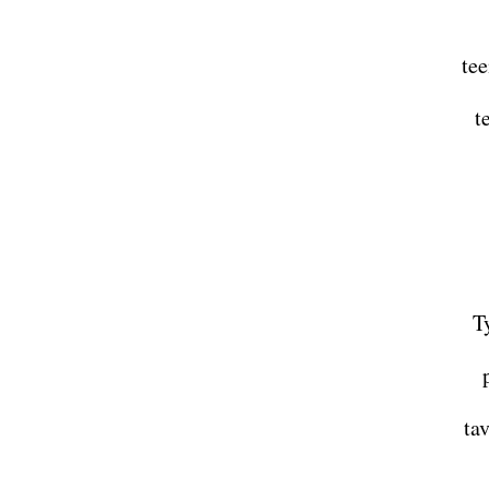
te
t
T
ta