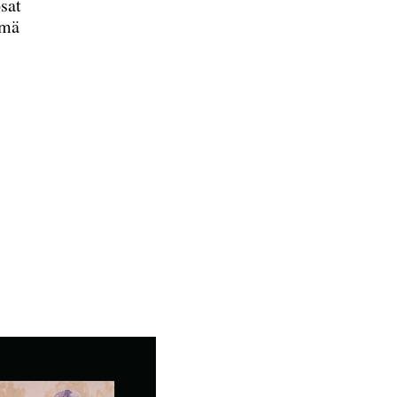
sat
ämä