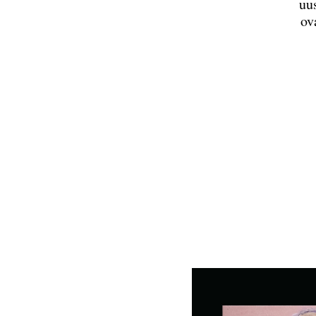
uu
ov