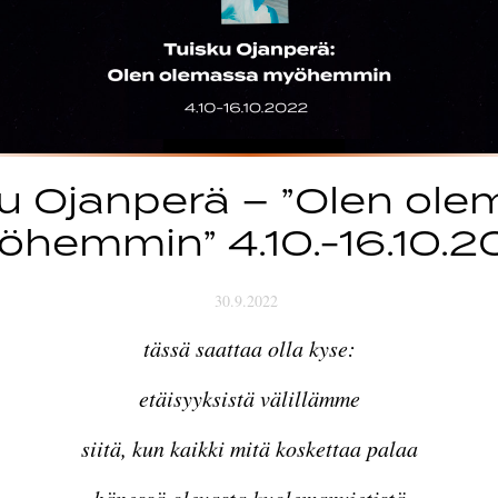
u Ojanperä – ”Olen ol
öhemmin” 4.10.-16.10.2
30.9.2022
tässä saattaa olla kyse:
etäisyyksistä välillämme
siitä, kun kaikki mitä koskettaa palaa