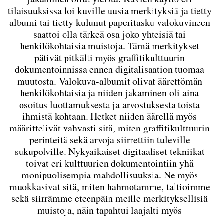
tilaisuuksissa loi kuville uusia merkityksiä ja tietty
albumi tai tietty kulunut paperitasku valokuvineen
saattoi olla tärkeä osa joko yhteisiä tai
henkilökohtaisia muistoja. Tämä merkitykset
pätivät pitkälti myös graffitikulttuurin
dokumentoinnissa ennen digitalisaation tuomaa
muutosta. Valokuva-albumit olivat äärettömän
henkilökohtaisia ja niiden jakaminen oli aina
osoitus luottamuksesta ja arvostuksesta toista
ihmistä kohtaan. Hetket niiden äärellä myös
määrittelivät vahvasti sitä, miten graffitikulttuurin
perinteitä sekä arvoja siirrettiin tuleville
sukupolville. Nykyaikaiset digitaaliset tekniikat
toivat eri kulttuurien dokumentointiin yhä
monipuolisempia mahdollisuuksia. Ne myös
muokkasivat sitä, miten hahmotamme, taltioimme
sekä siirrämme eteenpäin meille merkityksellisiä
muistoja, näin tapahtui laajalti myös