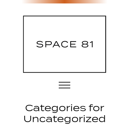
Etusivu
Categories for
Tila & palvelut
Uncategorized
Sijainti