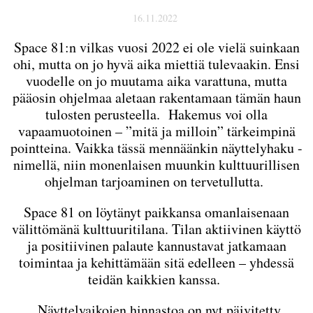
16.11.2022
Space 81:n vilkas vuosi 2022 ei ole vielä suinkaan
ohi, mutta on jo hyvä aika miettiä tulevaakin. Ensi
vuodelle on jo muutama aika varattuna, mutta
pääosin ohjelmaa aletaan rakentamaan tämän haun
tulosten perusteella. Hakemus voi olla
vapaamuotoinen – ”mitä ja milloin” tärkeimpinä
pointteina. Vaikka tässä mennäänkin näyttelyhaku -
nimellä, niin monenlaisen muunkin kulttuurillisen
ohjelman tarjoaminen on tervetullutta.
Space 81 on löytänyt paikkansa omanlaisenaan
välittömänä kulttuuritilana. Tilan aktiivinen käyttö
ja positiivinen palaute kannustavat jatkamaan
toimintaa ja kehittämään sitä edelleen – yhdessä
teidän kaikkien kanssa.
Näyttelyaikojen hinnastoa on nyt päivitetty