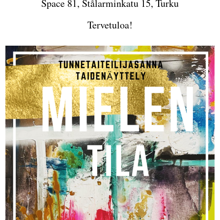
Space 81, Stålarminkatu 15, Turku
Tervetuloa!