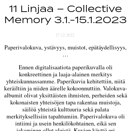
11 Linjaa – Collective
Memory 3.1.-15.1.2023
27.12.2022
Paperivalokuva, ystävyys, muistot, epätäydellisyys,
…
Ennen digitalisaatiota paperikuvalla oli
konkreettinen ja laaja-alainen merkitys
yhteiskunnassamme. Paperikuvia kehitettiin, niitä
keräiltiin ja niiden äärelle kokoonnuttiin. Valokuva-
albumit olivat yksittäisten ihmisten, perheiden sekä
kokonaisten yhteisöjen tapa rakentaa muistoja,
säilöä yhteistä kulttuuria sekä palata
merkityksellisiin tapahtumiin. Paperivalokuva oli
intiimi ja usein henkilökohtainen, eikä sen
jakaminen ollut yleistä. Kuvien käyttö eri