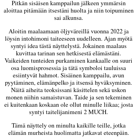
Pitkän sisäisen kamppailun jälkeen ymmärsin
aloittaa pitämään itsestäni huolta ja niin toipuminen
sai alkunsa.
Aloitin maalaamaan öljyväreillä vuonna 2022 ja
löysin intohimoni taiteeseen uudelleen. Ajan myötä
syntyi idea tästä näyttelystä. Jokainen maalaus
kuvittaa tarinan sen hetkisestä elämästäni.
Vaikeiden tunteiden purkaminen kankaalle on suuri
osa luomisprosessia ja tätä symboloi tauluissa
esiintyvät hahmot. Sisäinen kamppailu, avun
pyytäminen, elämänpelko ja itsensä hyväksyminen.
Näitä aiheita teoksissani käsittelen sekä uskon
monen niihin samaistuvan. Taide ja sen tekeminen
ei kuitenkaan koskaan ole ollut minulle liikaa; josta
syntyi taitelijanimeni 2 MUCH.
Tämä näyttely on minulta kaikille teille, jotka
elämän murheista huolimatta jatkavat eteenpäin.