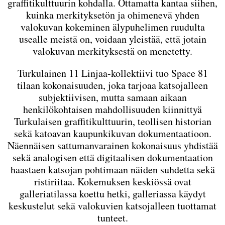
graffitikulttuurin kohdalla. Ottamatta kantaa siihen,
kuinka merkityksetön ja ohimenevä yhden
valokuvan kokeminen älypuhelimen ruudulta
usealle meistä on, voidaan yleistää, että jotain
valokuvan merkityksestä on menetetty.
Turkulainen 11 Linjaa-kollektiivi tuo Space 81
tilaan kokonaisuuden, joka tarjoaa katsojalleen
subjektiivisen, mutta samaan aikaan
henkilökohtaisen mahdollisuuden kiinnittyä
Turkulaisen graffitikulttuurin, teollisen historian
sekä katoavan kaupunkikuvan dokumentaatioon.
Näennäisen sattumanvarainen kokonaisuus yhdistää
sekä analogisen että digitaalisen dokumentaation
haastaen katsojan pohtimaan näiden suhdetta sekä
ristiriitaa. Kokemuksen keskiössä ovat
galleriatilassa koettu hetki, galleriassa käydyt
keskustelut sekä valokuvien katsojalleen tuottamat
tunteet.