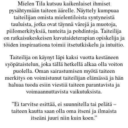
Mielen Tila kutsuu kaikenlaiset ihmiset
pysähtymään taiteen äärelle. Näyttely kumpuaa
taiteilijan omista mielentiloista syntyneistä
tauluista, jotka ovat täynnä värejä ja muotoja,
piilomerkityksiä, tunteita ja pohdintoja. Taiteilija
on ratkaisukeskeisen kuvataideterapian opiskelija ja
töiden inspiraationa toimii itsetutkiskelu ja intuitio.
Taiteilija on käynyt läpi kaksi vuotta kestäneen
syöpätaistelun, joka tällä hetkellä alkaa olla voiton
puolella. Oman sairastumisen myötä taiteen
merkitys on voimistunut taiteilijan elämässä ja hän
haluaa tuoda esiin viestiä taiteen parantavista ja
voimaannuttavista vaikutuksista.
”Ei tarvitse esittää, ei suunnitella tai pelätä –
taiteen kautta saan olla oma itseni ja ilmaista
itseäni juuri niin kuin koen.”