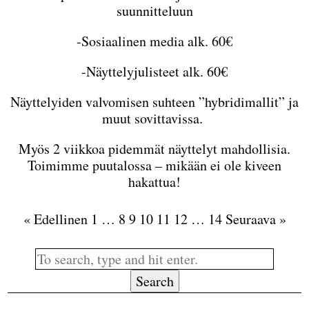
suunnitteluun
-Sosiaalinen media alk. 60€
-Näyttelyjulisteet alk. 60€
Näyttelyiden valvomisen suhteen ”hybridimallit” ja
muut sovittavissa.
Myös 2 viikkoa pidemmät näyttelyt mahdollisia.
Toimimme puutalossa – mikään ei ole kiveen
hakattua!
« Edellinen
1
…
8
9
10
11
12
…
14
Seuraava »
Search