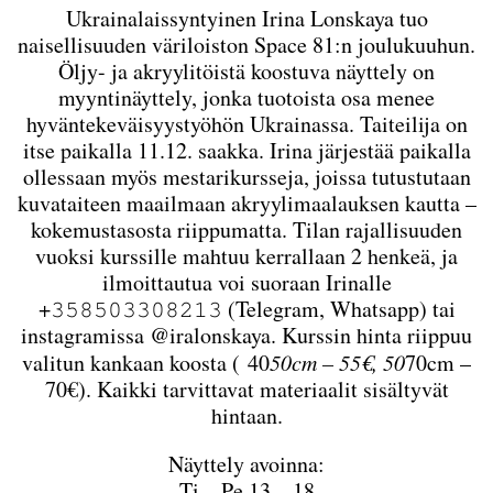
Ukrainalaissyntyinen Irina Lonskaya tuo
naisellisuuden väriloiston Space 81:n joulukuuhun.
Öljy- ja akryylitöistä koostuva näyttely on
myyntinäyttely, jonka tuotoista osa menee
hyväntekeväisyystyöhön Ukrainassa. Taiteilija on
itse paikalla 11.12. saakka. Irina järjestää paikalla
ollessaan myös mestarikursseja, joissa tutustutaan
kuvataiteen maailmaan akryylimaalauksen kautta –
kokemustasosta riippumatta. Tilan rajallisuuden
vuoksi kurssille mahtuu kerrallaan 2 henkeä, ja
ilmoittautua voi suoraan Irinalle
+𝟹𝟻𝟾𝟻𝟶𝟹𝟹𝟶𝟾𝟸𝟷𝟹 (Telegram, Whatsapp) tai
instagramissa @iralonskaya. Kurssin hinta riippuu
valitun kankaan koosta ( 40
50cm – 55€, 50
70cm –
70€). Kaikki tarvittavat materiaalit sisältyvät
hintaan.
Näyttely avoinna:
Ti – Pe 13 – 18