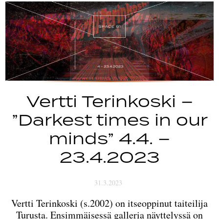
Tapahtumat
Yhteys
Vertti Terinkoski –
”Darkest times in our
minds” 4.4. –
23.4.2023
31.3.2023
Vertti Terinkoski (s.2002) on itseoppinut taiteilija
Turusta. Ensimmäisessä galleria näyttelyssä on