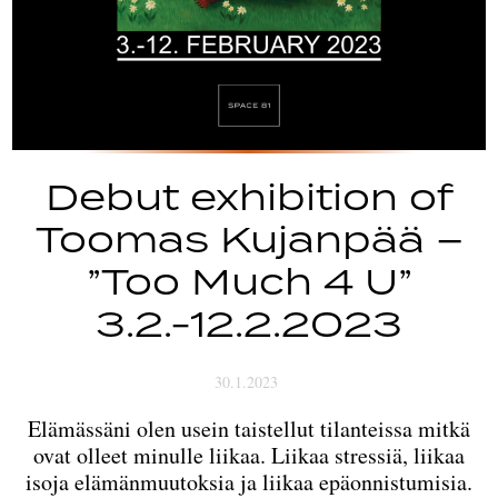
Debut exhibition of
Toomas Kujanpää –
”Too Much 4 U”
3.2.-12.2.2023
30.1.2023
Elämässäni olen usein taistellut tilanteissa mitkä
ovat olleet minulle liikaa. Liikaa stressiä, liikaa
isoja elämänmuutoksia ja liikaa epäonnistumisia.