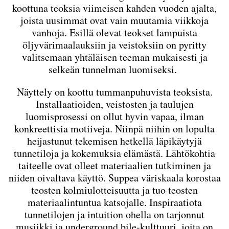
koottuna teoksia viimeisen kahden vuoden ajalta,
joista uusimmat ovat vain muutamia viikkoja
vanhoja. Esillä olevat teokset lampuista
öljyvärimaalauksiin ja veistoksiin on pyritty
valitsemaan yhtäläisen teeman mukaisesti ja
selkeän tunnelman luomiseksi.
Näyttely on koottu tummanpuhuvista teoksista.
Installaatioiden, veistosten ja taulujen
luomisprosessi on ollut hyvin vapaa, ilman
konkreettisia motiiveja. Niinpä niihin on lopulta
heijastunut tekemisen hetkellä läpikäytyjä
tunnetiloja ja kokemuksia elämästä. Lähtökohtia
taiteelle ovat olleet materiaalien tutkiminen ja
niiden oivaltava käyttö. Suppea väriskaala korostaa
teosten kolmiulotteisuutta ja tuo teosten
materiaalintuntua katsojalle. Inspiraatiota
tunnetilojen ja intuition ohella on tarjonnut
musiikki ja underground bile-kulttuuri, joita on