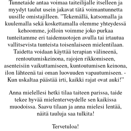
Tunnetaide antaa voimaa taiteilijalle itselleen ja
myydyt taulut usein jakavat tätä voimantunnetta
uusille omistajilleen. ”Tekemällä, katsomalla ja
kuulemalla sekä koskettamalla olemme yhteydessä
kehoomme, jolloin voimme joko purkaa
tunteitamme eri taidemuotojen avulla tai irtautua
vallitsevista tunteista toisenlaiseen mielentilaan.
Taidetta voidaan käyttää terapian välineenä,
rentoutumiskeinona, rajojen rikkomiseen,
asenteisiin vaikuttamiseen, kuntoutumisen keinona,
ilon lähteenä tai oman luovuuden vapautumiseen. -
Kun uskaltaa päästää irti, kaikki rajat ovat auki!”
Anna mielellesi hetki tilaa taiteen parissa, taide
tekee hyvää mielenterveydelle sen kaikissa
muodoissa. Saavu tilaan ja anna mielesi lentää,
näitä tauluja saa tulkita!
Tervetuloa!