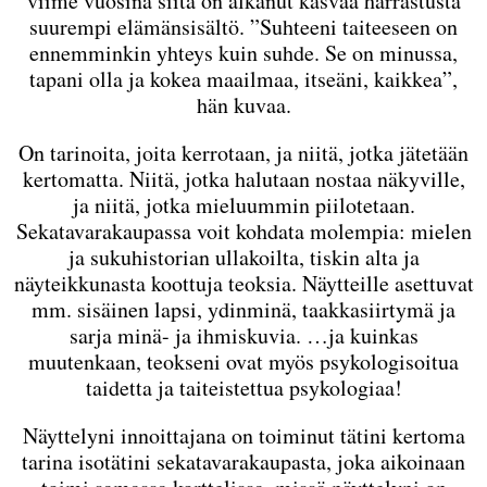
viime vuosina siitä on alkanut kasvaa harrastusta
suurempi elämänsisältö. ”Suhteeni taiteeseen on
ennemminkin yhteys kuin suhde. Se on minussa,
tapani olla ja kokea maailmaa, itseäni, kaikkea”,
hän kuvaa.
On tarinoita, joita kerrotaan, ja niitä, jotka jätetään
kertomatta. Niitä, jotka halutaan nostaa näkyville,
ja niitä, jotka mieluummin piilotetaan.
Sekatavarakaupassa voit kohdata molempia: mielen
ja sukuhistorian ullakoilta, tiskin alta ja
näyteikkunasta koottuja teoksia. Näytteille asettuvat
mm. sisäinen lapsi, ydinminä, taakkasiirtymä ja
sarja minä- ja ihmiskuvia. …ja kuinkas
muutenkaan, teokseni ovat myös psykologisoitua
taidetta ja taiteistettua psykologiaa!
Näyttelyni innoittajana on toiminut tätini kertoma
tarina isotätini sekatavarakaupasta, joka aikoinaan