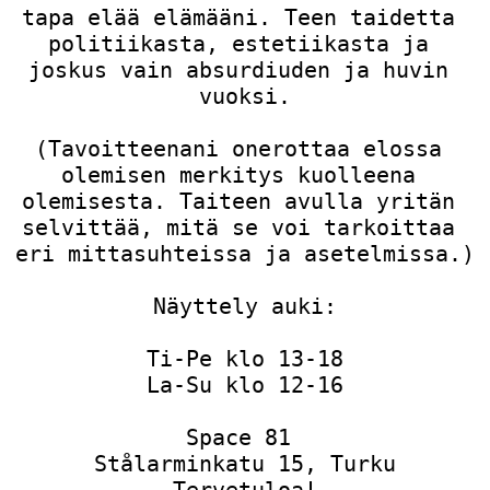
tapa elää elämääni. Teen taidetta 
politiikasta, estetiikasta ja 
joskus vain absurdiuden ja huvin 
vuoksi.

(Tavoitteenani onerottaa elossa 
olemisen merkitys kuolleena 
olemisesta. Taiteen avulla yritän 
selvittää, mitä se voi tarkoittaa 
eri mittasuhteissa ja asetelmissa.)

Näyttely auki:

Ti-Pe klo 13-18

La-Su klo 12-16

Space 81 

Stålarminkatu 15, Turku

Tervetuloa!