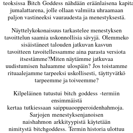
teoksissa Bitch Goddess nähdään eräänlaisena kapit
jumalattarena, jolle ollaan valmiita uhraamaan
paljon vastineeksi vauraudesta ja menestyksestä.
Näyttelykokonaisuus tarkastelee menestyksen
tavoittelun saamia uskonnollisia sävyjä. Olemmeko
sisäistäneet talouden jatkuvan kasvun
tavoitteen tavoitellessamme aina parasta versiota
itsestämme?Miten näytämme jatkuvaa
uudistumisen haluamme ulospäin? Jos toistamme
rituaalejamme tarpeeksi uskollisesti, täyttyvätkö
tarpeemme ja toiveemme?
Kilpeläinen tutustui bitch goddess -termiin
ensimmäistä
kertaa tutkiessaan saippuaoopperoidenhahmoja.
Sarjojen menestyksenjanoisen
naishahmon arkkityypistä käytetään
nimitystä bitchgoddess. Termin historia ulottuu