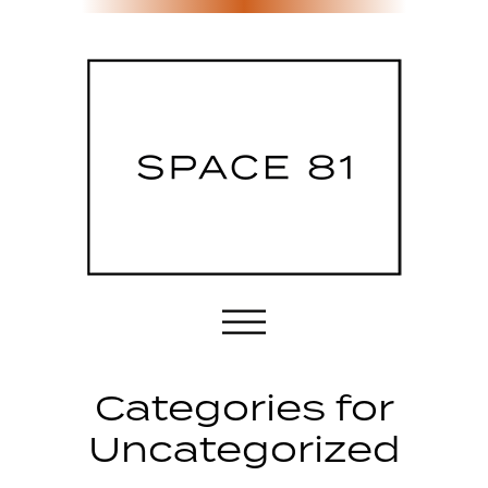
Etusivu
Categories for
Tila & palvelut
Uncategorized
Sijainti