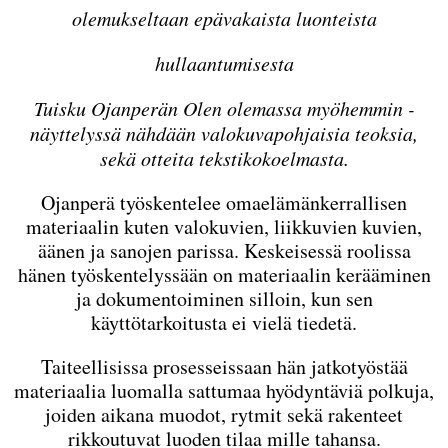
olemukseltaan epävakaista luonteista
hullaantumisesta
Tuisku Ojanperän Olen olemassa myöhemmin -
näyttelyssä nähdään valokuvapohjaisia teoksia,
sekä otteita tekstikokoelmasta.
Ojanperä työskentelee omaelämänkerrallisen
materiaalin kuten valokuvien, liikkuvien kuvien,
äänen ja sanojen parissa. Keskeisessä roolissa
hänen työskentelyssään on materiaalin kerääminen
ja dokumentoiminen silloin, kun sen
käyttötarkoitusta ei vielä tiedetä.
Taiteellisissa prosesseissaan hän jatkotyöstää
materiaalia luomalla sattumaa hyödyntäviä polkuja,
joiden aikana muodot, rytmit sekä rakenteet
rikkoutuvat luoden tilaa mille tahansa.