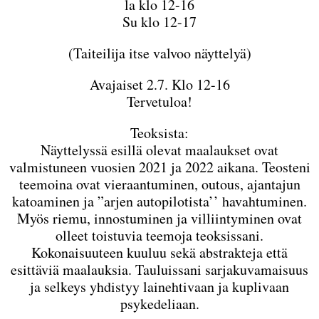
la klo 12-16
Su klo 12-17
(Taiteilija itse valvoo näyttelyä)
Avajaiset 2.7. Klo 12-16
Tervetuloa!
Teoksista:
Näyttelyssä esillä olevat maalaukset ovat
valmistuneen vuosien 2021 ja 2022 aikana. Teosteni
teemoina ovat vieraantuminen, outous, ajantajun
katoaminen ja ”arjen autopilotista’’ havahtuminen.
Myös riemu, innostuminen ja villiintyminen ovat
olleet toistuvia teemoja teoksissani.
Kokonaisuuteen kuuluu sekä abstrakteja että
esittäviä maalauksia. Tauluissani sarjakuvamaisuus
ja selkeys yhdistyy lainehtivaan ja kuplivaan
psykedeliaan.