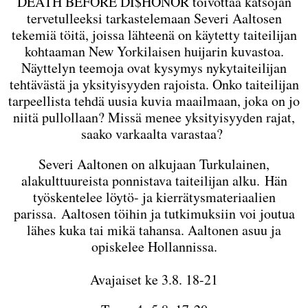
DEATH BEFORE DI$HONOR toivottaa katsojan
tervetulleeksi tarkastelemaan Severi Aaltosen
tekemiä töitä, joissa lähteenä on käytetty taiteilijan
kohtaaman New Yorkilaisen huijarin kuvastoa.
Näyttelyn teemoja ovat kysymys nykytaiteilijan
tehtävästä ja yksityisyyden rajoista. Onko taiteilijan
tarpeellista tehdä uusia kuvia maailmaan, joka on jo
niitä pullollaan? Missä menee yksityisyyden rajat,
saako varkaalta varastaa?
Severi Aaltonen on alkujaan Turkulainen,
alakulttuureista ponnistava taiteilijan alku. Hän
työskentelee löytö- ja kierrätysmateriaalien
parissa. Aaltosen töihin ja tutkimuksiin voi joutua
lähes kuka tai mikä tahansa. Aaltonen asuu ja
opiskelee Hollannissa.
Avajaiset ke 3.8. 18-21