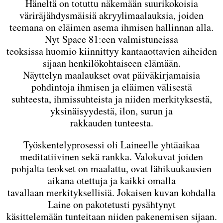
Häneltä on totuttu näkemään suurikokoisia
väriräjähdysmäisiä akryylimaalauksia, joiden
teemana on eläimen asema ihmisen hallinnan alla.
Nyt Space 81:een valmistuneissa
teoksissa huomio kiinnittyy kantaaottavien aiheiden
sijaan henkilökohtaiseen elämään.
Näyttelyn maalaukset ovat päiväkirjamaisia
pohdintoja ihmisen ja eläimen välisestä
suhteesta, ihmissuhteista ja niiden merkityksestä,
yksinäisyydestä, ilon, surun ja
rakkauden tunteesta.
Työskentelyprosessi oli Laineelle yhtäaikaa
meditatiivinen sekä rankka. Valokuvat joiden
pohjalta teokset on maalattu, ovat lähikuukausien
aikana otettuja ja kaikki omalla
tavallaan merkityksellisiä. Jokaisen kuvan kohdalla
Laine on pakotetusti pysähtynyt
käsittelemään tunteitaan niiden pakenemisen sijaan.