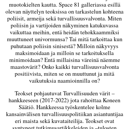
muotokielten kautta. Space 81 galleriassa esillä
olevan näyttelyn teoksissa on tarkastelun kohteena
poliisit, armeija sekä turvallisuusvalvonta. Miten
poliisin ja vartijoiden näkyminen katukuvassa
vaikuttaa meihin, entä heidän tehokkaammiksi
muuttuneet univormunsa? Tai mitä tarkoittaa kun
puhutaan poliisin sinisestä? Milloin näkyvyys
maksimoidaan ja milloin se tarkoituksella
minimoidaan? Entä millaisina väreinä näemme
maastovärit? Onko kaikki turvallisuusvalvonta
positiivista, miten se on muuttunut ja mitä
vaikutuksia naamioinnilla on?
Teokset pohjautuvat Turvallisuuden värit –
hankkeeseen (2017-2022) jota rahoittaa Koneen
Säätiö. Hankkeessa työskentelee kolme
kansainvälisen turvallisuuspolitiikan asiantuntijaa
eri maista sekä kuvataiteilija. Teokset ovat
syntyneet tutkimusartikkeleiden ja –tulosten