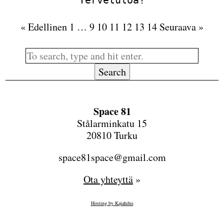
« Edellinen
1
…
9
10
11
12
13
14
Seuraava »
Search
Space 81
Stålarminkatu 15
20810 Turku
space81space@gmail.com
Ota yhteyttä
»
Hosting by Kajahdus