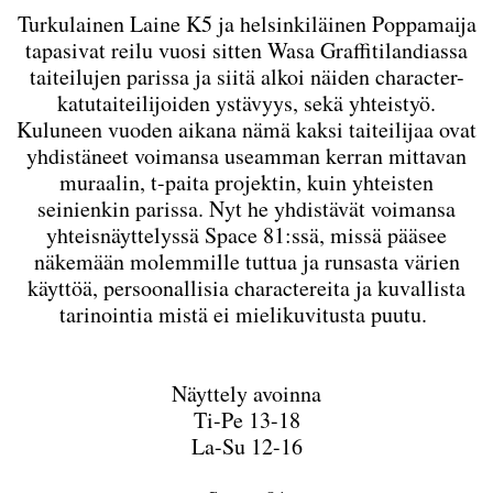
Turkulainen Laine K5 ja helsinkiläinen Poppamaija
tapasivat reilu vuosi sitten Wasa Graffitilandiassa
taiteilujen parissa ja siitä alkoi näiden character-
katutaiteilijoiden ystävyys, sekä yhteistyö.
Kuluneen vuoden aikana nämä kaksi taiteilijaa ovat
yhdistäneet voimansa useamman kerran mittavan
muraalin, t-paita projektin, kuin yhteisten
seinienkin parissa. Nyt he yhdistävät voimansa
yhteisnäyttelyssä Space 81:ssä, missä pääsee
näkemään molemmille tuttua ja runsasta värien
käyttöä, persoonallisia charactereita ja kuvallista
tarinointia mistä ei mielikuvitusta puutu.
Näyttely avoinna
Ti-Pe 13-18
La-Su 12-16