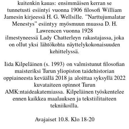
kuitenkin kauas: ensimmäisen kerran se
tunnetusti esiintyi vuonna 1906 filosofi William
Jamesin kirjeessä H. G. Wellsille. ”Narttujumalatar
Menestys” esiintyy myösmuun muassa D. H.
Lawrencen vuonna 1928
ilmestyneessä Lady Chatterleyn rakastajassa, joka
on ollut yksi lähtökohta näyttelykokonaisuuden
kehittelyssä.
Iida Kilpeläinen (s. 1993) on valmistunut filosofian
maisteriksi Turun yliopiston taidehistorian
oppiaineesta keväällä 2018 ja aloittaa syksyllä 2022
kuvataiteen opinnot Turun
AMK:ntaideakatemiassa. Kilpeläinen työskentelee
ennen kaikkea maalauksen ja tekstiilitaiteen
tekniikoilla.
Avajaiset 10.8. Klo 18-20