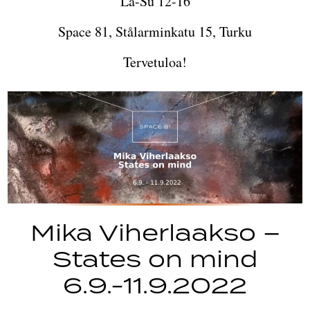
La-Su 12-16
Space 81, Stålarminkatu 15, Turku
Tervetuloa!
Mika Viherlaakso –
States on mind
6.9.-11.9.2022